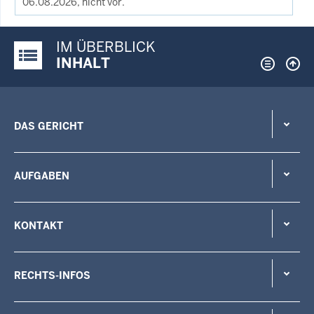
06.08.2026, nicht vor.
IM ÜBERBLICK
Justiz-Portal im Überblick:
INHALT
DAS GERICHT
AUFGABEN
KONTAKT
RECHTS-INFOS