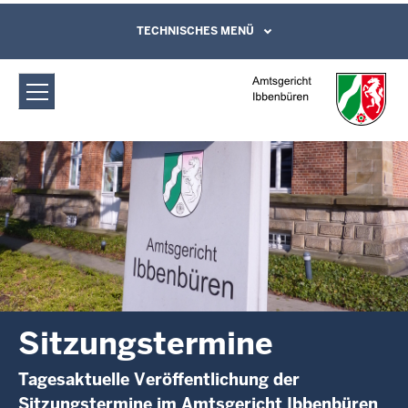
Direkt zum Inhalt
Amtsgericht Ibbenbüren:
TECHNISCHES MENÜ
Leichte Sprache, Gebärdensprachenvideo
und Kontaktformular
Sitzungstermine
Sitzungstermine
Tagesaktuelle Veröffentlichung der
Sitzungstermine im Amtsgericht Ibbenbüren