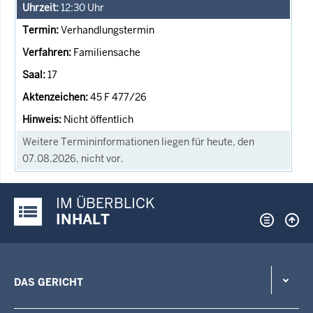
12:30
Uhr
Verhandlungstermin
Familiensache
17
45 F 477/26
Nicht öffentlich
Weitere Termininformationen liegen für heute, den
07.08.2026, nicht vor.
IM ÜBERBLICK
Justiz-Portal im Überblick:
INHALT
DAS GERICHT