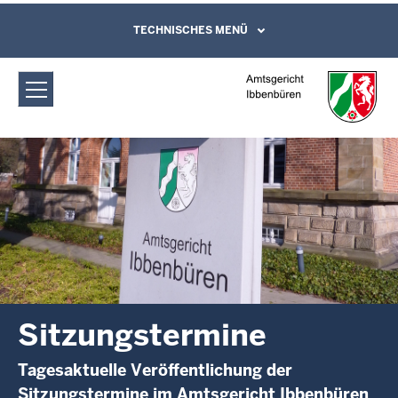
Direkt zum Inhalt
Amtsgericht Ibbenbüren:
TECHNISCHES MENÜ
Leichte Sprache, Gebärdensprachenvideo
und Kontaktformular
Sitzungstermine
Sitzungstermine
Tagesaktuelle Veröffentlichung der
Sitzungstermine im Amtsgericht Ibbenbüren