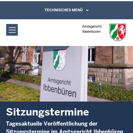
Direkt zum Inhalt
Amtsgericht Ibbenbüren:
TECHNISCHES MENÜ
Leichte Sprache, Gebärdensprachenvideo
und Kontaktformular
Sitzungstermine
Sitzungstermine
Tagesaktuelle Veröffentlichung der
Sitzungstermine im Amtsgericht Ibbenbüren