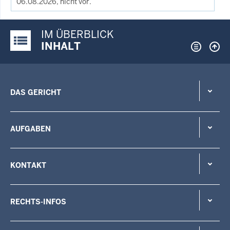
06.08.2026, nicht vor.
IM ÜBERBLICK
Justiz-Portal im Überblick:
INHALT
DAS GERICHT
AUFGABEN
KONTAKT
RECHTS-INFOS