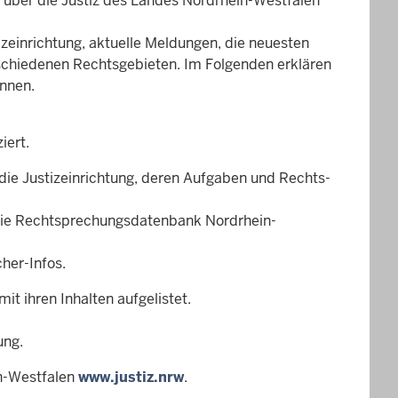
nd über die Justiz des Landes Nordrhein-Westfalen
izeinrichtung, aktuelle Meldungen, die neuesten
schiedenen Rechtsgebieten. Im Folgenden erklären
önnen.
iert.
die Justizeinrichtung, deren Aufgaben und Rechts-
die Rechtsprechungsdatenbank Nordrhein-
cher-Infos.
t ihren Inhalten aufgelistet.
.
ung.
in-Westfalen
www.justiz.nrw
.