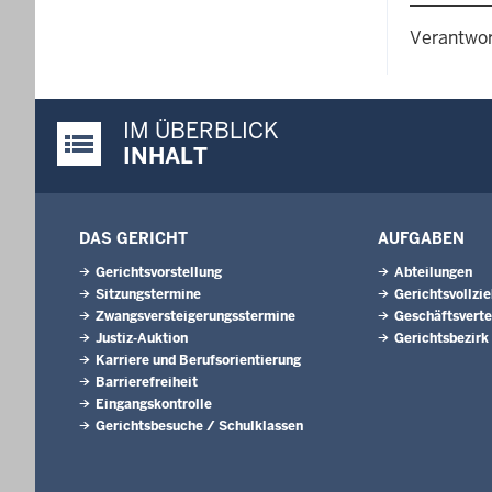
Verantwor
IM ÜBERBLICK
Justiz-Portal im Überblick:
INHALT
DAS GERICHT
AUFGABEN
Gerichtsvorstellung
Abteilungen
Sitzungstermine
Gerichtsvollzi
Zwangsversteigerungsstermine
Geschäftsverte
Justiz-Auktion
Gerichtsbezirk
Karriere und Berufsorientierung
Barrierefreiheit
Eingangskontrolle
Gerichtsbesuche / Schulklassen