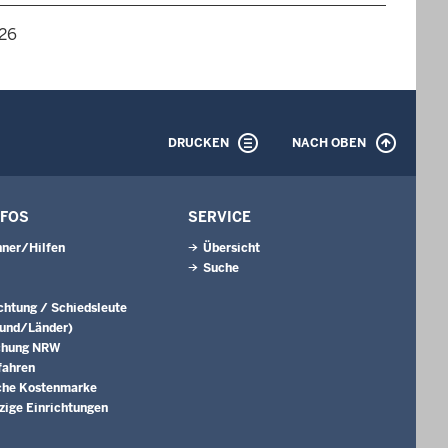
026
DRUCKEN
NACH OBEN
NFOS
SERVICE
ner/Hilfen
Übersicht
Suche
ichtung / Schiedsleute
Bund/Länder)
chung NRW
fahren
che Kostenmarke
ige Einrichtungen