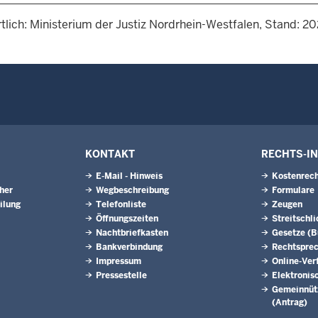
tlich: Ministerium der Justiz Nordrhein-Westfalen, Stand: 2
KONTAKT
RECHTS-I
E-Mail - Hinweis
Kostenrech
eher
Wegbeschreibung
Formulare
ilung
Telefonliste
Zeugen
Öffnungszeiten
Streitschl
Nachtbriefkasten
Gesetze (
Bankverbindung
Rechtspre
Impressum
Online-Ver
Pressestelle
Elektronis
Gemeinnütz
(Antrag)