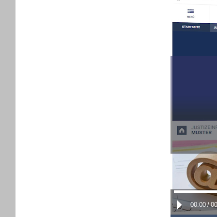
00:00
/
00