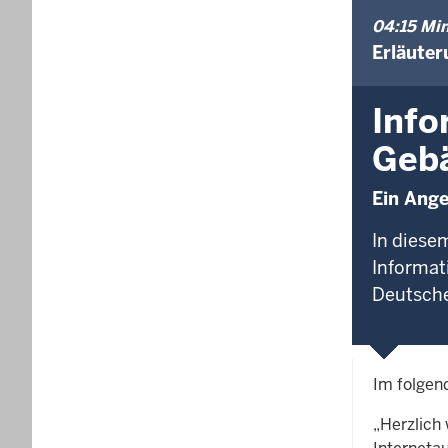
04:15 Min
Erläuter
Info
Geb
Ein Ange
In diese
Informati
Deutsche
Im folgen
„Herzlich 