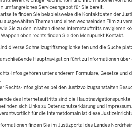
ftritt liefert wichtige Nachrichten und Informationen von u
in umfangreiches Serviceangebot für Sie bereit.
artseite finden Sie beispielsweise die Kontaktdaten der Just
zu ausgewählten Themen und einen wechselnden Film zu ver
 wie Sie zu den Inhalten dieses Internetauftritts navigieren k
Wappen oben rechts finden Sie den Menüpunkt Kontakt.
ind diverse Schnellzugriffsmöglichkeiten und die Suche platz
 anschließende Hauptnavigation führt zu Informationen über 
chts-Infos gehören unter anderem Formulare, Gesetze und 
.
er Rechts-Infos gibt es bei den Justizvollzugsanstalten Besu
nde des Internetauftritts sind die Hauptnavigationspunkte mi
befinden sich Links zu Datenschutzerklärung und Impressum
 verantwortlich für die Internetdomain ist diese Justizeinricht
nformationen finden Sie im Justizportal des Landes Nordrhe