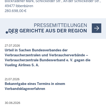
Bockradener Mark, Schlickelder Str., An der Schlickelder Str.,
Hauptverhandlungstermin
49477 Ibbenbüren
Strafsache - 640 Ds 39/26
280.698,00 €
Nicht öffentlich
9. Sept. 2026, 10:00 Uhr
10. Aug. 2026, 10:15 Uhr
unterkellertes Reihenendhaus
PRESSEMITTEILUNGEN
Hauptverhandlungstermin
Eichendorffstraße 48, 49479 Ibbenbüren
DER GERICHTE AUS DER REGION
Strafsache - 620 Ds 282/26
153.000,00 €
Letzte Aktualisierung:
23. Sept. 2026, 10:00 Uhr
6. Aug. 2026, 18:00 Uhr
Garage, Einfamilienhaus
27.07.2026
Urteil in Sachen Bundesverbandes der
Gründkenliet 5, 49479 Ibbenbüren
Verbraucherzentralen und Verbraucherverbände –
184.000,00 €
Verbraucherzentrale Bundesverband e. V. gegen die
7. Okt. 2026, 10:00 Uhr
Vueling Airlines S. A.
Garage, Einfamilienhaus
Parkstr. 3, 49497 Mettingen
673.000,00 €
21.07.2026
Bekanntgabe eines Termins in einem
21. Okt. 2026, 10:00 Uhr
Verbandsklageverfahren
Eigentumswohnung
Talstr. 25, 25 a, 25 b, 48477 Hörstel
284.000,00 €
30.06.2026