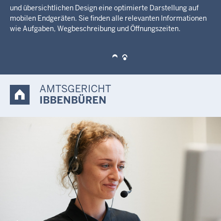
Kostenrechnungen in den Rechtsgebieten „Kirchenaustritte,
Grundbuchauszüge und Handelsregister“ Wenn Sie Zweifel
haben, so melden Sie sich bitte beim Amtsgericht Ibbenbüren
telefonisch unter 05451/9260.
AMTSGERICHT
IBBENBÜREN