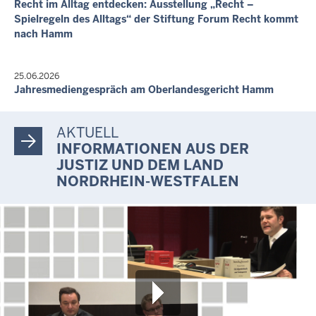
4. Nov. 2026, 10:00 Uhr
Recht im Alltag entdecken: Ausstellung „Recht –
Einfamilienhaus
Spielregeln des Alltags“ der Stiftung Forum Recht kommt
Rosmarinstiege 10, 49477 Ibbenbüren
nach Hamm
475.000,00 €
18. Nov. 2026, 10:00 Uhr
25.06.2026
Zweifamilienhaus
Jahresmediengespräch am Oberlandesgericht Hamm
Merschweg 1, 49509 Recke
229.000,00 €
AKTUELL
Letzte Aktualisierung:
INFORMATIONEN AUS DER
Heute, 03:07 Uhr
JUSTIZ UND DEM LAND
NORDRHEIN-WESTFALEN