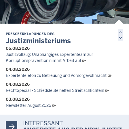
14.07.2026
Justiz der Zukunft gemeinsam gestalten: Minister Limbach
zieht positive Bilanz des Projekts Zukunftswerkstatt Justiz
Nordrhein-Westfalen
01.07.2026
Newsletter Juli 2026
PRESSEERKLÄRUNGEN DES
Justizministeriums
30.06.2026
05.08.2026
288 Anwärterinnen und Anwärter des Jahrgangs 2024/2026
Justizvollzug: Unabhängiges Expertenteam zur
der Justizvollzugsschule NRW geehrt
Korruptionsprävention nimmt Arbeit auf
30.06.2026
04.08.2026
RechtSpecial - Schiedsleute helfen Streit schlichten!
Expertentelefon zu Betreuung und Vorsorgevollmacht
04.08.2026
RechtSpecial - Schiedsleute helfen Streit schlichten!
03.08.2026
Newsletter August 2026
27.07.2026
Dein Mut findet Rückhalt: Die Justiz NRW unterstützt
INTERESSANT
Informationskampagne gegen häusliche Gewalt