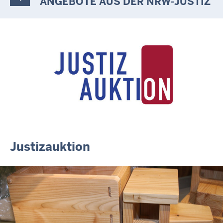
ANGEBOTE AUS DER NRW-JUSTIZ
10.07.2026
Anerkennung für innovative Suizidpräventionsarbeit: JVA Köln
ausgezeichnet
14.07.2026
Justiz der Zukunft gemeinsam gestalten: Minister Limbach
zieht positive Bilanz des Projekts Zukunftswerkstatt Justiz
Nordrhein-Westfalen
01.07.2026
Newsletter Juli 2026
30.06.2026
288 Anwärterinnen und Anwärter des Jahrgangs 2024/2026
der Justizvollzugsschule NRW geehrt
Justizauktion
30.06.2026
RechtSpecial - Schiedsleute helfen Streit schlichten!