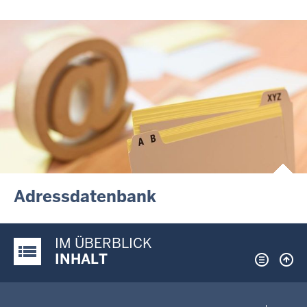
Adressdatenbank
IM ÜBERBLICK
Justiz-Portal im Überblick:
INHALT