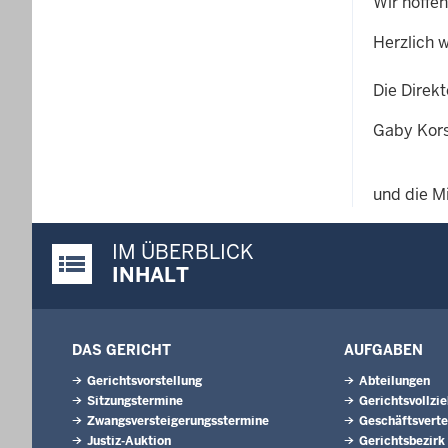
Wir hoffe
Herzlich 
Die Direk
Gaby Kors
und die M
IM ÜBERBLICK
Justiz-Portal im Überblick:
INHALT
DAS GERICHT
AUFGABEN
Gerichtsvorstellung
Abteilungen
Sitzungstermine
Gerichtsvollzi
Zwangsversteigerungsstermine
Geschäftsverte
Justiz-Auktion
Gerichtsbezirk