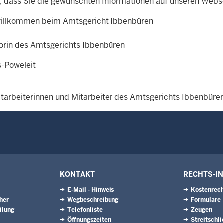
n, dass Sie die gewünschten Informationen auf unseren Webse
willkommen beim Amtsgericht Ibbenbüren
torin des Amtsgerichts Ibbenbüren
-Poweleit
itarbeiterinnen und Mitarbeiter des Amtsgerichts Ibbenbüre
KONTAKT
RECHTS-I
E-Mail - Hinweis
Kostenrech
eher
Wegbeschreibung
Formulare
ilung
Telefonliste
Zeugen
Öffnungszeiten
Streitschl