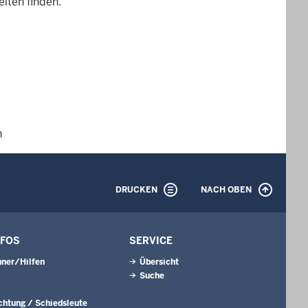
iten finden.
n
DRUCKEN
NACH OBEN
NFOS
SERVICE
ner/Hilfen
Übersicht
Suche
ichtung / Schiedsleute