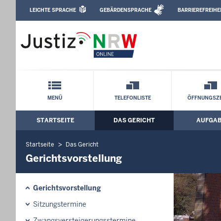
Direkt zum Inhalt
LEICHTE SPRACHE
GEBÄRDENSPRACHE
BARRIEREFREIHE
Leichte Sprache, Gebärdensprachenvideo u
Amtsgericht Ibbenbüren: Gerichtsvorst
Schnellnavigation mit Volltext-Suche
MENÜ
TELEFONLISTE
ÖFFNUNGSZE
STARTSEITE
DAS GERICHT
AUFGA
Hauptmenü: Hauptnavigation
Startseite
Das Gericht
Gerichtsvorstellung
Gerichtsvorstellung
Sitzungstermine
Zwangsversteigerungsstermine