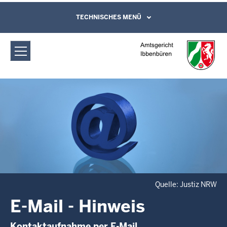
Direkt zum Inhalt
Amtsgericht Ibbenbüren: E-Mail -
TECHNISCHES MENÜ
Leichte Sprache, Gebärdensprachenvideo
und Kontaktformular
Hinweis
Quelle: Justiz NRW
E-Mail - Hinweis
Kontaktaufnahme per E-Mail