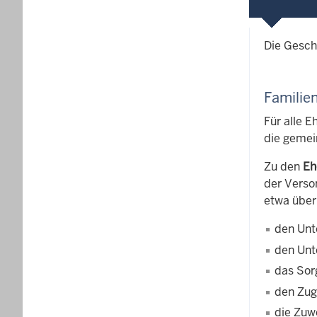
Die Gesch
Familie
Für alle 
die gemein
Zu den
Eh
der Verso
etwa über
den Unt
den Unt
das Sor
den Zug
die Zuw