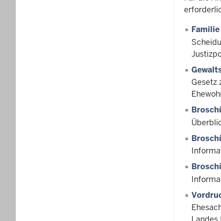
erforderli
Familie
Scheidu
Justizp
Gewalt
Gesetz 
Ehewohn
Brosch
Überbli
Brosch
Informa
Broschü
Informa
Vordruc
Ehesach
Landes 