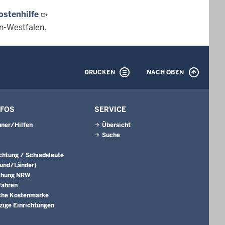
ostenhilfe
n-Westfalen.
DRUCKEN
NACH OBEN
NFOS
SERVICE
ner/Hilfen
Übersicht
Suche
ichtung / Schiedsleute
Bund/Länder)
chung NRW
fahren
che Kostenmarke
ige Einrichtungen