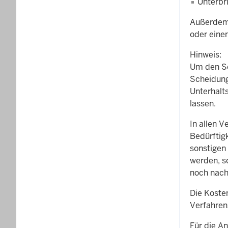
Unterbr
Außerdem 
oder eine
Hinweis:
Um den Sc
Scheidung
Unterhalt
lassen.
In allen V
Bedürftigk
sonstigen
werden, s
noch nach
Die Koste
Verfahrens
Für die An