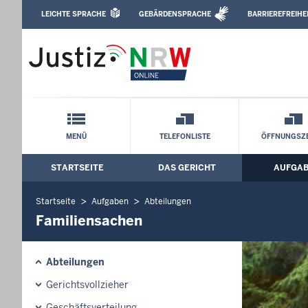
Direkt zum Inhalt
LEICHTE SPRACHE
GEBÄRDENSPRACHE
BARRIEREFREIHE
Leichte Sprache, Gebärdensprachenvideo u
Amtsgericht Ibbenbüren: Familiensach
Schnellnavigation mit Volltext-Suche
MENÜ
TELEFONLISTE
ÖFFNUNGSZE
STARTSEITE
DAS GERICHT
AUFGA
Hauptmenü: Hauptnavigation
Startseite
Aufgaben
Abteilungen
Familiensachen
Abteilungen
Gerichtsvollzieher
Geschäftsverteilung