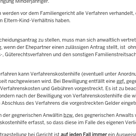
ingung Minderjähriger.
werden vor dem Familiengericht alle Verfahren verhandelt, d
m Eltern-Kind-Verhältnis haben.
heidungsantrag zu stellen, muss man sich anwaltlich vertret
, wenn der Ehepartner einen zulässigen Antrag stellt, ist oh
s-, Güterechtsverfahren und den sonstigen Familienstreitsac
erfahren kann Verfahrenskostenhilfe (eventuell unter Anordn
eit nachgewiesen wird. Bei Bewilligung entfällt eine
ggf.
gege
 Verfahrenskosten und Gebühren vorgestreckt. Es ist zu bea
ondern nach der Bewilligung von Verfahrenskostenhilfe die w
 Abschluss des Verfahrens die vorgestreckten Gelder einge
n der gegnerischen Anwältin
bzw.
des gegnerischen Anwalts w
kostenhilfe erfasst, so dass diese im Falle des eigenen Verli
tragstellung bei Gericht ist
auf jeden Fall immer
ein Ausweisp