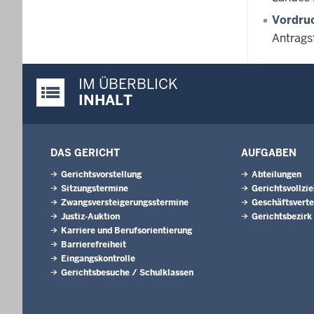
Vordruc
Antrags
IM ÜBERBLICK
Justiz-Portal im Überblick:
INHALT
DAS GERICHT
AUFGABEN
Gerichtsvorstellung
Abteilungen
Sitzungstermine
Gerichtsvollzi
Zwangsversteigerungsstermine
Geschäftsverte
Justiz-Auktion
Gerichtsbezirk
Karriere und Berufsorientierung
Barrierefreiheit
Eingangskontrolle
Gerichtsbesuche / Schulklassen