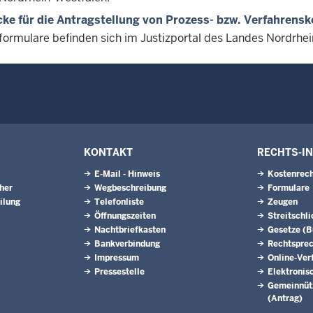
ke für die Antragstellung von Prozess- bzw. Verfahrensk
formulare befinden sich im Justizportal des Landes Nordrhei
KONTAKT
RECHTS-I
E-Mail - Hinweis
Kostenrech
eher
Wegbeschreibung
Formulare
ilung
Telefonliste
Zeugen
Öffnungszeiten
Streitschl
Nachtbriefkasten
Gesetze (
Bankverbindung
Rechtspre
Impressum
Online-Ver
Pressestelle
Elektronis
Gemeinnütz
(Antrag)